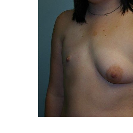
Line Height
Text Align