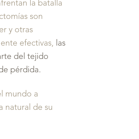
rentan la batalla
ectomías son
er y otras
ente efectivas,
las
te del tejido
de pérdida.
el mundo a
a natural de su