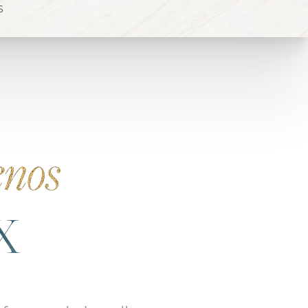
S
enos
X