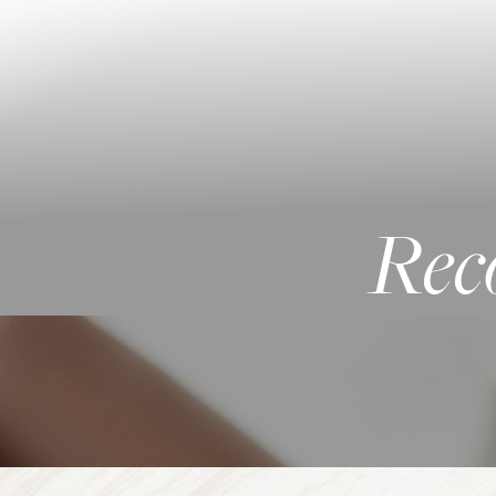
◑
Contrast Mode
Highlight Links
Rec