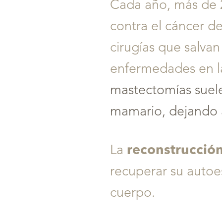
Cada año, más de 2
T+
↔
contra el cáncer d
Larger Text
Text Spacing
cirugías que salvan
enfermedades en l
mastectomías suele
mamario, dejando 
La
reconstrucció
recuperar su autoes
cuerpo.