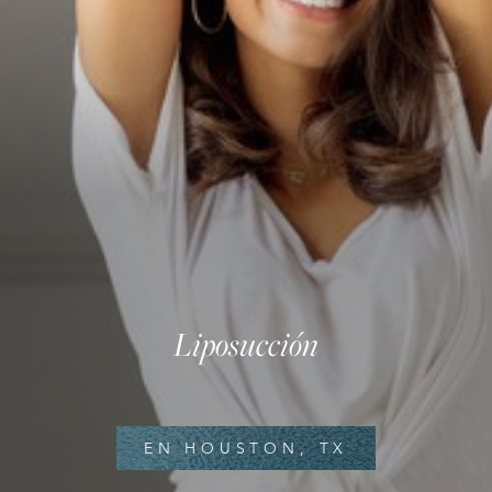
Liposucción
◑
Contrast Mode
Highlight Links
EN HOUSTON, TX