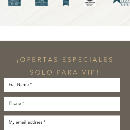
¡OFERTAS ESPECIALES
SOLO PARA VIP!
Line Height
Text Align