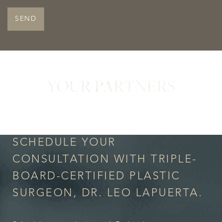
SEND
YOUR PARTNERS
in Confidence
SCHEDULE YOUR
CONSULTATION WITH TRIPLE-
BOARD-CERTIFIED PLASTIC
SURGEON, DR. LEO LAPUERTA.