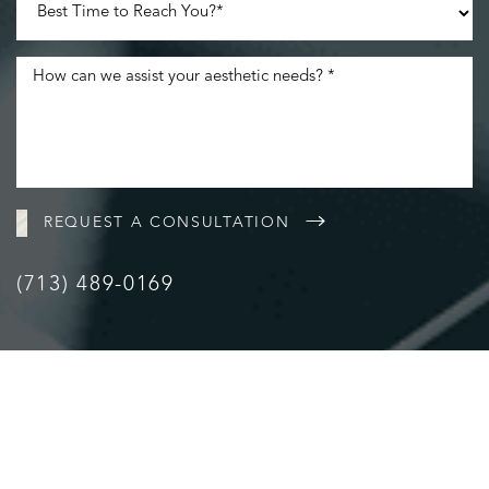
REQUEST A CONSULTATION
(713) 489-0169
Accessibility
Saturation
Statement