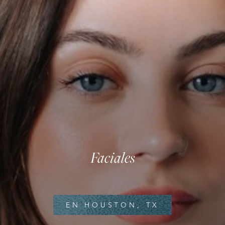
◑
Contrast Mode
Highlight Links
Faciales
EN HOUSTON, TX