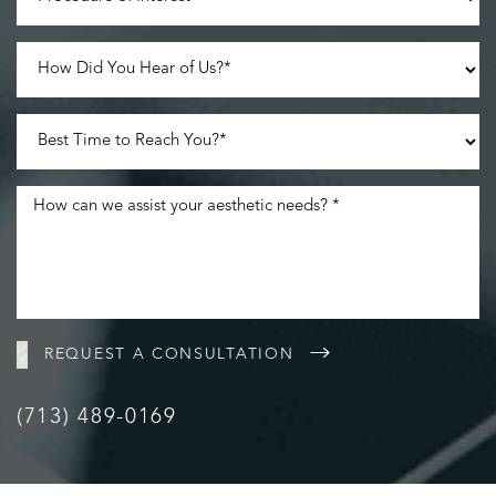
REQUEST A CONSULTATION
(713) 489-0169