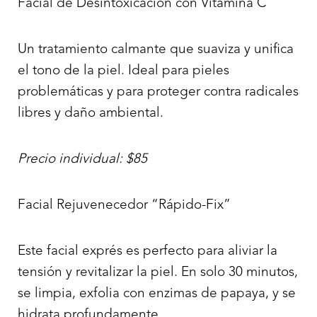
Facial de Desintoxicación con Vitamina C
Un tratamiento calmante que suaviza y unifica
el tono de la piel. Ideal para pieles
problemáticas y para proteger contra radicales
libres y daño ambiental.
Precio individual: $85
Facial Rejuvenecedor “Rápido-Fix”
Este facial exprés es perfecto para aliviar la
tensión y revitalizar la piel. En solo 30 minutos,
T+
↔
se limpia, exfolia con enzimas de papaya, y se
Larger Text
Text Spacing
hidrata profundamente.